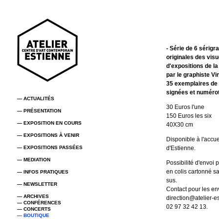
- Série de 6 sérigr
originales des visu
d'expositions de l
par le graphiste V
35 exemplaires de
signées et numéro
— ACTUALITÉS
30 Euros l'une
— PRÉSENTATION
150 Euros les six
— EXPOSITION EN COURS
40X30 cm
— EXPOSITIONS À VENIR
Disponible à l'accuei
— EXPOSITIONS PASSÉES
d'Estienne.
— MEDIATION
Possibilité d'envoi 
en colis cartonné sa
— INFOS PRATIQUES
sus.
— NEWSLETTER
Contact pour les env
— ARCHIVES
direction@atelier-es
— CONFÉRENCES
02 97 32 42 13.
— CONCERTS
— BOUTIQUE