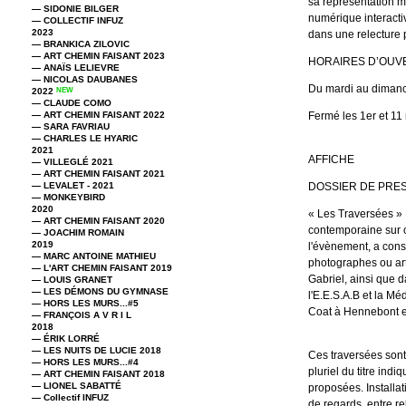
sa représentation me
— SIDONIE BILGER
numérique interacti
— COLLECTIF INFUZ
2023
dans une relecture 
— BRANKICA ZILOVIC
— ART CHEMIN FAISANT 2023
HORAIRES D’OUV
— ANAÏS LELIEVRE
— NICOLAS DAUBANES
Du mardi au diman
2022
NEW
— CLAUDE COMO
— ART CHEMIN FAISANT 2022
Fermé les 1er et 1
— SARA FAVRIAU
— CHARLES LE HYARIC
2021
AFFICHE
— VILLEGLÉ 2021
— ART CHEMIN FAISANT 2021
— LEVALET - 2021
DOSSIER DE PRE
— MONKEYBIRD
2020
« Les Traversées » 
— ART CHEMIN FAISANT 2020
contemporaine sur c
— JOACHIM ROMAIN
2019
l'évènement, a const
— MARC ANTOINE MATHIEU
photographes ou ar
— L'ART CHEMIN FAISANT 2019
Gabriel, ainsi que 
— LOUIS GRANET
— LES DÉMONS DU GYMNASE
l'E.E.S.A.B et la Mé
— HORS LES MURS...#5
Coat à Hennebont et 
— FRANÇOIS A V R I L
2018
— ÉRIK LORRÉ
— LES NUITS DE LUCIE 2018
Ces traversées sont
— HORS LES MURS...#4
pluriel du titre ind
— ART CHEMIN FAISANT 2018
— LIONEL SABATTÉ
proposées. Installat
— Collectif INFUZ
de regards, entre r