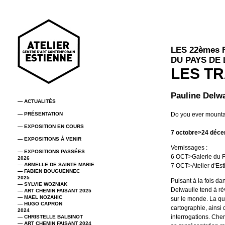
LES 22èmes
DU PAYS DE
LES T
Pauline Delwa
— ACTUALITÉS
— PRÉSENTATION
Do you ever mount
— EXPOSITION EN COURS
7 octobre>24 déc
— EXPOSITIONS À VENIR
Vernissages :
— EXPOSITIONS PASSÉES
6 OCT>Galerie du
2026
— ARMELLE DE SAINTE MARIE
7 OCT>Atelier d'Es
— FABIEN BOUGUENNEC
2025
Puisant à la fois da
— SYLVIE WOZNIAK
Delwaulle tend à rév
— ART CHEMIN FAISANT 2025
— MAEL NOZAHIC
sur le monde. La que
— HUGO CAPRON
cartographie, ainsi
2024
interrogations. Cher
— CHRISTELLE BALBINOT
— ART CHEMIN FAISANT 2024