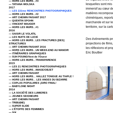
— HORS LES MURS...#3
lesquelles sont mis
— TATIANA WOLSKA
2017
immersif au cœur de 
— LES 22ème RENCONTRES PHOTOGRAPHIQUES
matières recomposen
— HORS LES MURS...#2
— ART CHEMIN FAISANT 2017
chimériques, report
— QUENTIN SPOHN
marchande et sur le
— VINCENT MAUGER
territoire, sur la ca
— HORS LES MURS...#1
2016
— SAISIR LE VOLATIL
— LES NUITS DE LUCIE
Des évènements prop
— HORS LES MURS...LES FRACTURES [DES]
projections de films
STRUCTURES
— ART CHEMIN FAISANT 2016
les réflexions et p
— HORS LES MURS...UN WEEK-END AU MANOIR
Eric Bouttier
— ITINÉRAIRES GRAPHIQUES
— SUH POUNG/Vent de l'Ouest
— HORS LES MURS...TRANSPARENCE
2015
— LES 21 RENCONTRES PHOTOGRAPHIQUES
— HORS LES MURS...IMAGE/OBJET
— ART CHEMIN FAISANT
— HORS LES MURS... HALLEZ TONGUE AU TIAPLE !
— HORS LES MURS... LES ANGES DU BIZARRE
— COPLAS POPULARES ¡GIRO FINAL!
— BABYLONE NIGHT
2014
— LA SOCIÉTÉ DES LUMIERES
— JEUNES SEIGNEURS
— ART CHEMIN FAISANT
— TRIBU(NE)
— SUPER SLIDE
— L'ÉTOFFE DES FEMMMES
— SIX