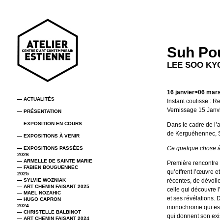
Suh Pou
LEE SOO K
16 janvier>06 mar
— ACTUALITÉS
Instant coulisse : 
Vernissage 15 Jan
— PRÉSENTATION
— EXPOSITION EN COURS
Dans le cadre de l
de Kerguéhennec, S
— EXPOSITIONS À VENIR
Ce quelque chose à
— EXPOSITIONS PASSÉES
2026
— ARMELLE DE SAINTE MARIE
Première rencontre 
— FABIEN BOUGUENNEC
qu’offrent l’œuvre e
2025
— SYLVIE WOZNIAK
récentes, de dévoiler
— ART CHEMIN FAISANT 2025
celle qui découvre 
— MAEL NOZAHIC
et ses révélations.
— HUGO CAPRON
2024
monochrome qui est 
— CHRISTELLE BALBINOT
qui donnent son exi
— ART CHEMIN FAISANT 2024