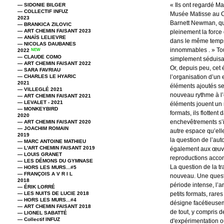
« Ils ont regardé Ma
— SIDONIE BILGER
— COLLECTIF INFUZ
Musée Matisse au Ch
2023
Barnett Newman, qui
— BRANKICA ZILOVIC
— ART CHEMIN FAISANT 2023
pleinement la force 
— ANAÏS LELIEVRE
dans le même temps
— NICOLAS DAUBANES
innommables . » Tout
2022
NEW
— CLAUDE COMO
simplement séduisa
— ART CHEMIN FAISANT 2022
Or, depuis peu, cet 
— SARA FAVRIAU
— CHARLES LE HYARIC
l’organisation d’un 
2021
éléments ajoutés se 
— VILLEGLÉ 2021
nouveau rythme à l’
— ART CHEMIN FAISANT 2021
— LEVALET - 2021
éléments jouent un r
— MONKEYBIRD
formats, ils flotten
2020
enchevêtrements s’i
— ART CHEMIN FAISANT 2020
— JOACHIM ROMAIN
autre espace qu’ell
2019
la question de l’a
— MARC ANTOINE MATHIEU
— L'ART CHEMIN FAISANT 2019
également aux œuvre
— LOUIS GRANET
reproductions accom
— LES DÉMONS DU GYMNASE
La question de la t
— HORS LES MURS...#5
— FRANÇOIS A V R I L
nouveau. Une questi
2018
période intense, l’a
— ÉRIK LORRÉ
— LES NUITS DE LUCIE 2018
petits formats, rares
— HORS LES MURS...#4
désigne facétieusem
— ART CHEMIN FAISANT 2018
de tout, y compris d
— LIONEL SABATTÉ
— Collectif INFUZ
d'expérimentation où