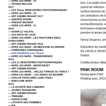
— HORS LES MURS...#3
tout. Ces petits for
— TATIANA WOLSKA
carnet de réflexion.
2017
— LES 22ème RENCONTRES PHOTOGRAPHIQUES
surface blanche de l
— HORS LES MURS...#2
ces sensations de fa
— ART CHEMIN FAISANT 2017
— QUENTIN SPOHN
monochrome au bross
— VINCENT MAUGER
enchevêtrements, su
— HORS LES MURS...#1
techniques employés
2016
— SAISIR LE VOLATIL
prendre le temps de 
— LES NUITS DE LUCIE
— HORS LES MURS...LES FRACTURES [DES]
Fanny Drugeon, avr
STRUCTURES
— ART CHEMIN FAISANT 2016
Exposition du mard
— HORS LES MURS...UN WEEK-END AU MANOIR
— ITINÉRAIRES GRAPHIQUES
De 14H30 à 18H30
— SUH POUNG/Vent de l'Ouest
Gratuit.
— HORS LES MURS...TRANSPARENCE
2015
Crédits photos Sté
— LES 21 RENCONTRES PHOTOGRAPHIQUES
— HORS LES MURS...IMAGE/OBJET
— ART CHEMIN FAISANT
PINK ROOM
— HORS LES MURS... HALLEZ TONGUE AU TIAPLE !
Hyung-geun Park
— HORS LES MURS... LES ANGES DU BIZARRE
— COPLAS POPULARES ¡GIRO FINAL!
Floating eyes, 2015
— BABYLONE NIGHT
2014
— LA SOCIÉTÉ DES LUMIERES
— JEUNES SEIGNEURS
— ART CHEMIN FAISANT
— TRIBU(NE)
— SUPER SLIDE
— L'ÉTOFFE DES FEMMMES
— SIX