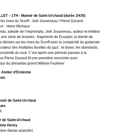
ET – 17H - Manoir de Saint-Urchaud (durée 1H30)
r les rives du Scorff - Joël Jouanneau / Pierre Durand
or - Henri Michaux
endu, adepte de l’impromptu, Joël Jouanneau, auteur et metteur
une série de lectures : fragments de Ecuador, la liberté de
 dérives sur les rives du Scorff avec la complicité du guitariste
rateur des multiples facettes du jazz : le blues, les standards,
 proximité du rock. C’est après une période passée à la
e Pierre Durand fit une première rencontre avec
our du phrasédu grand William Faulkner
 Atelier d'Estienne
eau
noir de Saint-Urchaut
tues
t
r de Saint-Urchaut
iste Henry
éon (tango argentin)