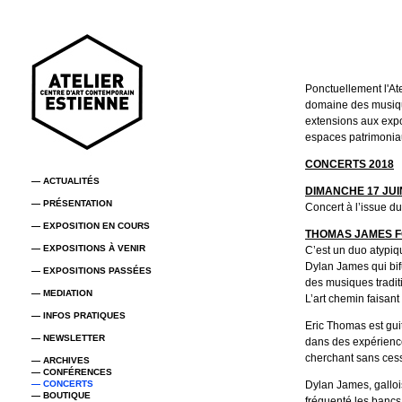
Ponctuellement l'Ate
domaine des musiq
extensions aux expo
espaces patrimoniau
CONCERTS 2018
— ACTUALITÉS
DIMANCHE 17 JUIN
— PRÉSENTATION
Concert à l’issue d
— EXPOSITION EN COURS
THOMAS JAMES 
— EXPOSITIONS À VENIR
C’est un duo atypiqu
Dylan James qui bifu
— EXPOSITIONS PASSÉES
des musiques tradit
— MEDIATION
L’art chemin faisant 
— INFOS PRATIQUES
Eric Thomas est guit
— NEWSLETTER
dans des expérience
cherchant sans cess
— ARCHIVES
— CONFÉRENCES
— CONCERTS
Dylan James, gallois
— BOUTIQUE
fréquenté les bancs