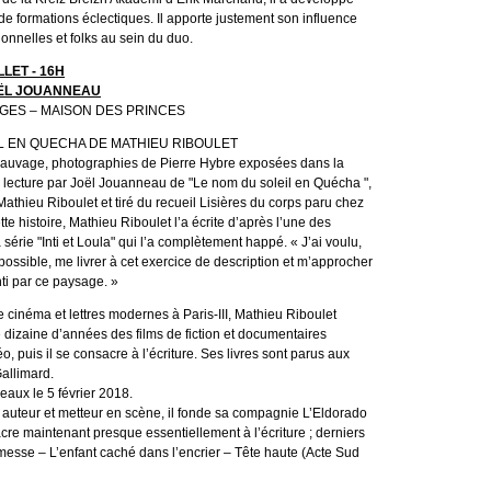
de formations éclectiques. Il apporte justement son influence
onnelles et folks au sein du duo.
LET - 16H
ËL JOUANNEAU
GES – MAISON DES PRINCES
L EN QUECHA DE MATHIEU RIBOULET
sauvage, photographies de Pierre Hybre exposées dans la
 lecture par Joël Jouanneau de "Le nom du soleil en Quécha ",
Mathieu Riboulet et tiré du recueil Lisières du corps paru chez
te histoire, Mathieu Riboulet l’a écrite d’après l’une des
série "Inti et Loula" qui l’a complètement happé. « J’ai voulu,
ossible, me livrer à cet exercice de description et m’approcher
ti par ce paysage. »
 cinéma et lettres modernes à Paris-III, Mathieu Riboulet
 dizaine d’années des films de fiction et documentaires
o, puis il se consacre à l’écriture. Ses livres sont parus aux
Gallimard.
eaux le 5 février 2018.
auteur et metteur en scène, il fonde sa compagnie L’Eldorado
cre maintenant presque essentiellement à l’écriture ; derniers
omesse – L’enfant caché dans l’encrier – Tête haute (Acte Sud