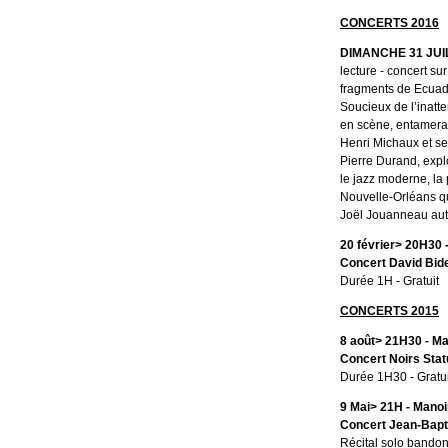
CONCERTS 2016
DIMANCHE 31 JUILL
lecture - concert su
fragments de Ecuad
Soucieux de l’inatt
en scène, entamera 
Henri Michaux et ses
Pierre Durand, explo
le jazz moderne, la
Nouvelle-Orléans qu
Joël Jouanneau aut
20 février> 20H30 -
Concert David Bid
Durée 1H - Gratuit
CONCERTS 2015
8 août> 21H30 - Ma
Concert Noirs Sta
Durée 1H30 - Gratui
9 Mai> 21H - Manoi
Concert Jean-Bapt
Récital solo bandon