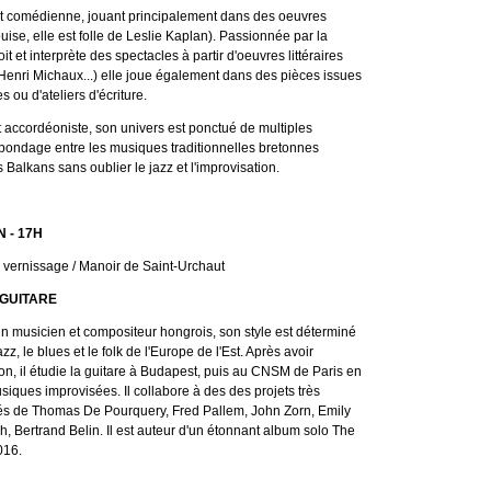
comédienne, jouant principalement dans des oeuvres
ise, elle est folle de Leslie Kaplan). Passionnée par la
çoit et interprète des spectacles à partir d'oeuvres littéraires
Henri Michaux...) elle joue également dans des pièces issues
s ou d'ateliers d'écriture.
 accordéoniste, son univers est ponctué de multiples
bondage entre les musiques traditionnelles bretonnes
Balkans sans oublier le jazz et l'improvisation.
 - 17H
u vernissage / Manoir de Saint-Urchaut
 GUITARE
un musicien et compositeur hongrois, son style est déterminé
jazz, le blues et le folk de l'Europe de l'Est. Après avoir
on, il étudie la guitare à Budapest, puis au CNSM de Paris en
siques improvisées. Il collabore à des des projets très
tés de Thomas De Pourquery, Fred Pallem, John Zorn, Emily
, Bertrand Belin. Il est auteur d'un étonnant album solo The
016.