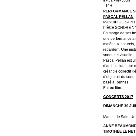
Il vit à Port-Louis.
- 19H
PERFORMANCE SO
PASCAL PELLAN
MANOIR DE SAIN
PIÈCE SONORE N°
En marge de ses ins
une performance à p
matériaux naturels, 
regardent. Une insta
sonore et visuelle.
Pascal Pellan est u
d’architecture il se
créant le collectif 
d’objets et du sonore
basé à Rennes.
Entrée libre
CONCERTS 2017
DIMANCHE 30 JUIL
Manoir de Saint-Ur
ANNE BEAUMOND
TIMOTHÉE LE NE