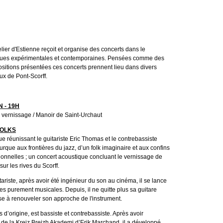
lier d'Estienne reçoit et organise des concerts dans le
ues expérimentales et contemporaines. Pensées comme des
sitions présentées ces concerts prennent lieu dans divers
x de Pont-Scorff.
 - 19H
u vernissage / Manoir de Saint-Urchaut
FOLKS
e réunissant le guitariste Eric Thomas et le contrebassiste
rque aux frontières du jazz, d’un folk imaginaire et aux confins
ionnelles ; un concert acoustique concluant le vernissage de
sur les rives du Scorff.
ariste, après avoir été ingénieur du son au cinéma, il se lance
s purement musicales. Depuis, il ne quitte plus sa guitare
e à renouveler son approche de l'instrument.
 d’origine, est bassiste et contrebassiste. Après avoir
 de la Kreiz Breizh Akademi d’Erik Marchand, il a développé