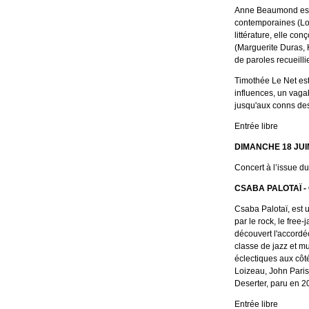
Anne Beaumond est 
contemporaines (Lou
littérature, elle con
(Marguerite Duras, 
de paroles recueillie
Timothée Le Net est
influences, un vaga
jusqu'aux conns des 
Entrée libre
DIMANCHE 18 JUIN
Concert à l’issue d
CSABA PALOTAÏ -
Csaba Palotaï, est 
par le rock, le free-
découvert l'accordé
classe de jazz et mu
éclectiques aux cô
Loizeau, John Parish
Deserter, paru en 2
Entrée libre