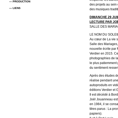
— PRODUCTION
des projets au sein 
— LIENS
des musiques traditi
DIMANCHE 29 JUIL
LECTURE PAR JO
SALLE DES MARIA
LE NOM DU SOLEI
Au cœur de La vie 
Salle des Mariages,
nouvelle écrite par 
Verdier en 2015. Cet
photographies de la 
le plus patiemment p
du sentiment ressen
Après des études de
réalise pendant une
autoproduits en vidé
éditions Verdier et 
Il est décédé à Bord
Joël Jouanneau est 
en 1984, il se consa
titres parus : La pr
papiers).