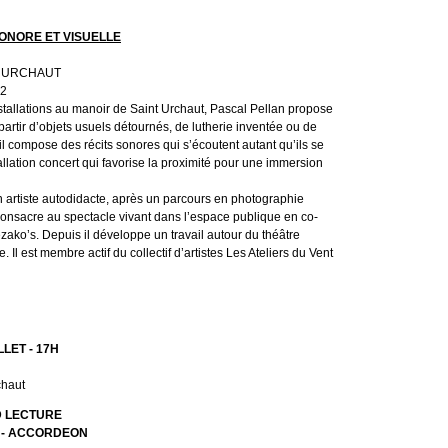
NORE ET VISUELLE
T URCHAUT
2
tallations au manoir de Saint Urchaut, Pascal Pellan propose
artir d’objets usuels détournés, de lutherie inventée ou de
il compose des récits sonores qui s’écoutent autant qu’ils se
llation concert qui favorise la proximité pour une immersion
n artiste autodidacte, après un parcours en photographie
 consacre au spectacle vivant dans l’espace publique en co-
Kézako’s. Depuis il développe un travail autour du théâtre
. Il est membre actif du collectif d’artistes Les Ateliers du Vent
LET - 17H
chaut
 LECTURE
T - ACCORDEON