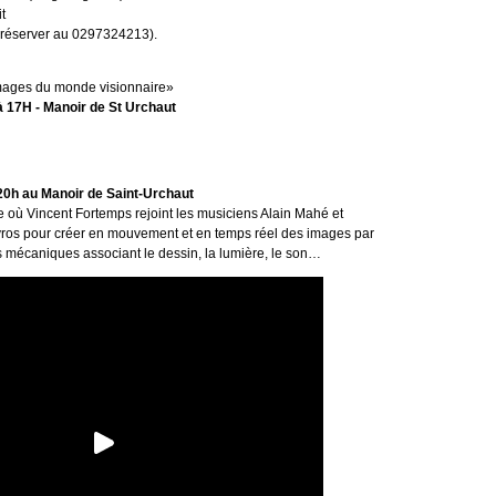
t
de réserver au 0297324213).
mages du monde visionnaire»
 17H - Manoir de St Urchaut
20h au Manoir de Saint-Urchaut
e où Vincent Fortemps rejoint les musiciens Alain Mahé et
ros pour créer en mouvement et en temps réel des images par
s mécaniques associant le dessin, la lumière, le son…