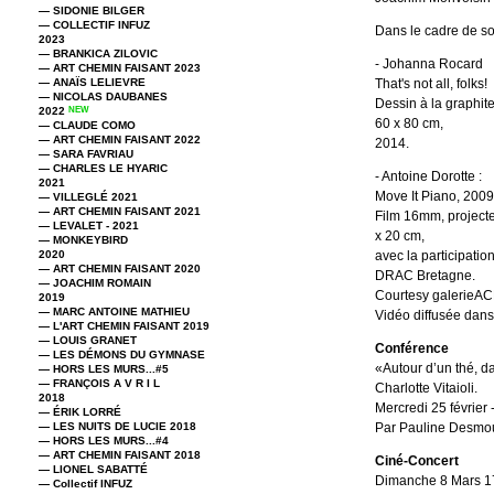
— SIDONIE BILGER
— COLLECTIF INFUZ
Dans le cadre de son
2023
— BRANKICA ZILOVIC
- Johanna Rocard
— ART CHEMIN FAISANT 2023
— ANAÏS LELIEVRE
That's not all, folks!
— NICOLAS DAUBANES
Dessin à la graphit
2022
NEW
60 x 80 cm,
— CLAUDE COMO
— ART CHEMIN FAISANT 2022
2014.
— SARA FAVRIAU
— CHARLES LE HYARIC
- Antoine Dorotte :
2021
Move It Piano, 2009
— VILLEGLÉ 2021
— ART CHEMIN FAISANT 2021
Film 16mm, projecteu
— LEVALET - 2021
x 20 cm,
— MONKEYBIRD
2020
avec la participatio
— ART CHEMIN FAISANT 2020
DRAC Bretagne.
— JOACHIM ROMAIN
Courtesy galerieA
2019
— MARC ANTOINE MATHIEU
Vidéo diffusée dans
— L'ART CHEMIN FAISANT 2019
— LOUIS GRANET
Conférence
— LES DÉMONS DU GYMNASE
«Autour d’un thé, d
— HORS LES MURS...#5
— FRANÇOIS A V R I L
Charlotte Vitaioli.
2018
Mercredi 25 février 
— ÉRIK LORRÉ
— LES NUITS DE LUCIE 2018
Par Pauline Desmou
— HORS LES MURS...#4
— ART CHEMIN FAISANT 2018
Ciné-Concert
— LIONEL SABATTÉ
Dimanche 8 Mars 17
— Collectif INFUZ