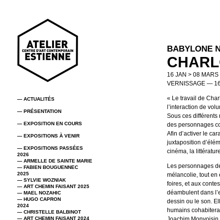
BABYLONE N
CHARLO
16 JAN > 08 MARS
VERNISSAGE — 16
« Le travail de Char
— ACTUALITÉS
l’interaction de vol
— PRÉSENTATION
Sous ces différents 
— EXPOSITION EN COURS
des personnages con
Afin d’activer le ca
— EXPOSITIONS À VENIR
juxtaposition d’élém
— EXPOSITIONS PASSÉES
cinéma, la littératur
2026
— ARMELLE DE SAINTE MARIE
Les personnages de 
— FABIEN BOUGUENNEC
2025
mélancolie, tout en
— SYLVIE WOZNIAK
foires, et aux contes
— ART CHEMIN FAISANT 2025
déambulent dans l’es
— MAEL NOZAHIC
— HUGO CAPRON
dessin ou le son. El
2024
humains cohabitera
— CHRISTELLE BALBINOT
— ART CHEMIN FAISANT 2024
Joachim Monvoisin