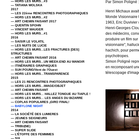
— HORS LES MURS...#3
Par Simon Poligné 
— TATIANA WOLSKA
2017
Henri Michaux avai
— LES 22ème RENCONTRES PHOTOGRAPHIQUES
Monde Visionnaire 
— HORS LES MURS...#2
— ART CHEMIN FAISANT 2017
1963, Eric Duvivier 
— QUENTIN SPOHN
Henri-Georges Clouz
— VINCENT MAUGER
des médecins, conva
— HORS LES MURS...#1
2016
produire un film su
— SAISIR LE VOLATIL
visionnaire", halluci
— LES NUITS DE LUCIE
— HORS LES MURS...LES FRACTURES [DES]
hachich, pour perme
STRUCTURES
psychotropes.
— ART CHEMIN FAISANT 2016
Simon Poligné repre
— HORS LES MURS...UN WEEK-END AU MANOIR
— ITINÉRAIRES GRAPHIQUES
en recomposant une
— SUH POUNG/Vent de l'Ouest
télescopage d'images
— HORS LES MURS...TRANSPARENCE
2015
— LES 21 RENCONTRES PHOTOGRAPHIQUES
— HORS LES MURS...IMAGE/OBJET
— ART CHEMIN FAISANT
— HORS LES MURS... HALLEZ TONGUE AU TIAPLE !
— HORS LES MURS... LES ANGES DU BIZARRE
— COPLAS POPULARES ¡GIRO FINAL!
— BABYLONE NIGHT
2014
— LA SOCIÉTÉ DES LUMIERES
— JEUNES SEIGNEURS
— ART CHEMIN FAISANT
— TRIBU(NE)
— SUPER SLIDE
— L'ÉTOFFE DES FEMMMES
— SIX