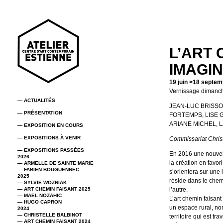
L’ART 
IMAGI
19 juin >18 septe
Vernissage dimanc
— ACTUALITÉS
JEAN-LUC BRISS
— PRÉSENTATION
FORTEMPS, LISE 
ARIANE MICHEL, 
— EXPOSITION EN COURS
— EXPOSITIONS À VENIR
Commissariat Chris
— EXPOSITIONS PASSÉES
En 2016 une nouvell
2026
la création en favori
— ARMELLE DE SAINTE MARIE
— FABIEN BOUGUENNEC
s’orientera sur une i
2025
réside dans le chem
— SYLVIE WOZNIAK
— ART CHEMIN FAISANT 2025
l’autre.
— MAEL NOZAHIC
L’art chemin faisan
— HUGO CAPRON
un espace rural, non
2024
— CHRISTELLE BALBINOT
territoire qui est tr
— ART CHEMIN FAISANT 2024