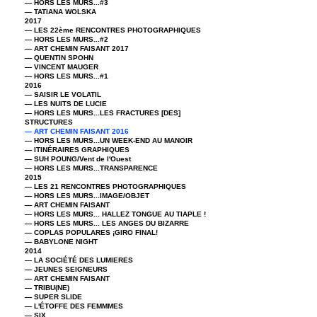
— HORS LES MURS...#3
— TATIANA WOLSKA
2017
— LES 22ème RENCONTRES PHOTOGRAPHIQUES
— HORS LES MURS...#2
— ART CHEMIN FAISANT 2017
— QUENTIN SPOHN
— VINCENT MAUGER
— HORS LES MURS...#1
2016
— SAISIR LE VOLATIL
— LES NUITS DE LUCIE
— HORS LES MURS...LES FRACTURES [DES]
STRUCTURES
— ART CHEMIN FAISANT 2016
— HORS LES MURS...UN WEEK-END AU MANOIR
— ITINÉRAIRES GRAPHIQUES
— SUH POUNG/Vent de l'Ouest
— HORS LES MURS...TRANSPARENCE
2015
— LES 21 RENCONTRES PHOTOGRAPHIQUES
— HORS LES MURS...IMAGE/OBJET
— ART CHEMIN FAISANT
— HORS LES MURS... HALLEZ TONGUE AU TIAPLE !
— HORS LES MURS... LES ANGES DU BIZARRE
— COPLAS POPULARES ¡GIRO FINAL!
— BABYLONE NIGHT
2014
— LA SOCIÉTÉ DES LUMIERES
— JEUNES SEIGNEURS
— ART CHEMIN FAISANT
— TRIBU(NE)
— SUPER SLIDE
— L'ÉTOFFE DES FEMMMES
— SIX