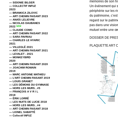
mémoires de son his
— SIDONIE BILGER
Un événement qui se
— COLLECTIF INFUZ
2023
périphérie sur les ri
— BRANKICA ZILOVIC
du patrimoine, c’est 
— ART CHEMIN FAISANT 2023
— ANAÏS LELIEVRE
regard sur le patri
— NICOLAS DAUBANES
pas dans une vision
2022
NEW
mutuel entre une œu
— CLAUDE COMO
— ART CHEMIN FAISANT 2022
— SARA FAVRIAU
DOSSIER DE PRE
— CHARLES LE HYARIC
2021
PLAQUETTE ART 
— VILLEGLÉ 2021
— ART CHEMIN FAISANT 2021
— LEVALET - 2021
— MONKEYBIRD
2020
— ART CHEMIN FAISANT 2020
— JOACHIM ROMAIN
2019
— MARC ANTOINE MATHIEU
— L'ART CHEMIN FAISANT 2019
— LOUIS GRANET
— LES DÉMONS DU GYMNASE
— HORS LES MURS...#5
— FRANÇOIS A V R I L
2018
— ÉRIK LORRÉ
— LES NUITS DE LUCIE 2018
— HORS LES MURS...#4
— ART CHEMIN FAISANT 2018
— LIONEL SABATTÉ
— Collectif INFUZ